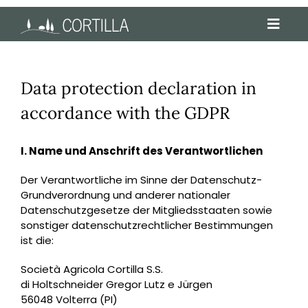
Skip
to
Toggl
content
Navig
Book now
Data protection declaration in
Holiday apartments
accordance with the GDPR
Prices
I. Name und Anschrift des Verantwortlichen
Booking calendar
Der Verantwortliche im Sinne der Datenschutz-
Alla Casa
Grundverordnung und anderer nationaler
Datenschutzgesetze der Mitgliedsstaaten sowie
Activities
sonstiger datenschutzrechtlicher Bestimmungen
ist die:
Contact
Società Agricola Cortilla S.S.
DE
di Holtschneider Gregor Lutz e Jürgen
56048 Volterra (PI)